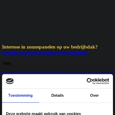
Interesse in zonnepanelen op uw bedrijfsdak?
Ontdek onze oplossingen voor bedrijven!
Tags:
B2B
drone
dronevlucht
innovatie
opmeting
zonnepanelen
zonnepanelen
bedrijven
Previous Post
Wat is de terugverdientijd van
zonnepanelen?
Toestemming
Details
Over
Deze website maakt gebruik van cookies