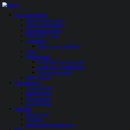
Skip
to
search
Menu
Voor particulieren
main
Zonnepanelen kopen
content
Zonnepanelen huren
Thuisbatterij kopen
Thuisbatterij huren
Laadpalen
Bidirectionele laadpaal
Airco
Warmtepomp
Lucht-lucht warmtepomp
Lucht-water warmtepomp
Warmtepompboiler
EMS-systeem
Voor bedrijven
Zonnepanelen
Batterijopslag
AC laadpalen
Snellaadpalen
Over ons
Klantenzone
Vacatures
Friends with benefits actie
Blog