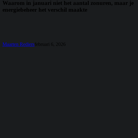
januari
Waarom in januari niet het aantal zonuren, maar je
niet
energiebeheer het verschil maakte
het
aantal
zonuren,
maar
je
energiebeheer
Maarten Rediers
februari 6, 2026
het
verschil
maakte