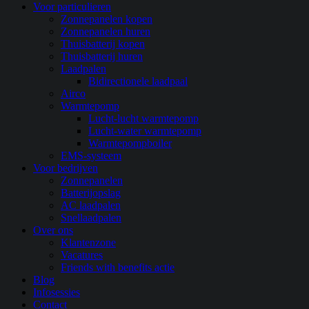
Close
Voor particulieren
Menu
Zonnepanelen kopen
Zonnepanelen huren
Thuisbatterij kopen
Thuisbatterij huren
Laadpalen
Bidirectionele laadpaal
Airco
Warmtepomp
Lucht-lucht warmtepomp
Lucht-water warmtepomp
Warmtepompboiler
EMS-systeem
Voor bedrijven
Zonnepanelen
Batterijopslag
AC laadpalen
Snellaadpalen
Over ons
Klantenzone
Vacatures
Friends with benefits actie
Blog
Infosessies
Contact