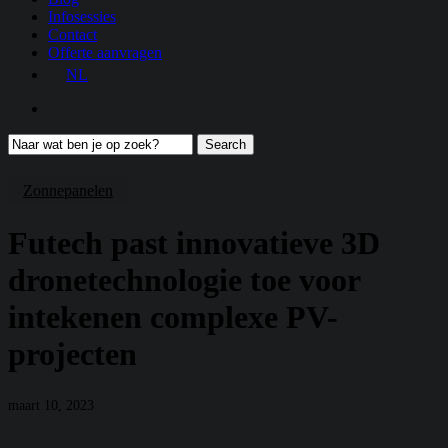
Infosessies
Contact
Offerte aanvragen
NL
search
Search
Close
Search
Zonnepanelen
Futech past innovatieve 3D
dronetechnologie toe voor
intekenen complexe PV-
projecten
maart 10, 2023