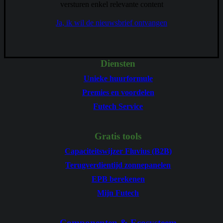
versturen enkel relevante content
Ja, ik wil de nieuwsbrief ontvangen
Diensten
Unieke huurformule
Premies en voordelen
Futech Service
Gratis tools
Capaciteitswijzer Fluvius (B2B)
Terugverdientijd zonnepanelen
EPB berekenen
Mijn Futech
Componenten & Ecosysteem