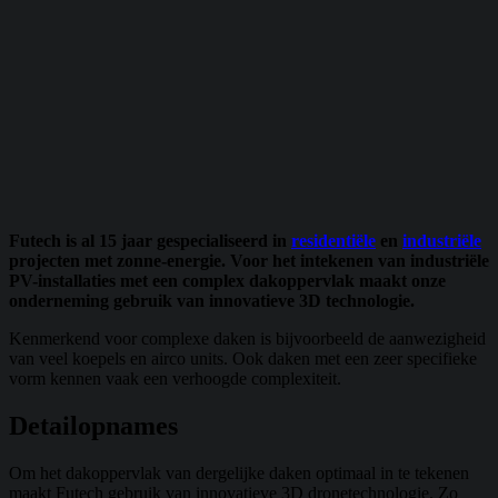
Futech is al 15 jaar gespecialiseerd in
residentiële
en
industriële
projecten met zonne-energie. Voor
het intekenen van industriële
PV-installaties met een complex dakoppervlak maakt onze
onderneming gebruik van innovatieve 3D technologie.
Kenmerkend voor complexe daken is bijvoorbeeld de aanwezigheid
van veel koepels en airco units. Ook daken met een zeer specifieke
vorm kennen vaak een verhoogde complexiteit.
Detailopnames
Om het dakoppervlak van dergelijke daken optimaal in te tekenen
maakt Futech gebruik van innovatieve 3D dronetechnologie. Zo