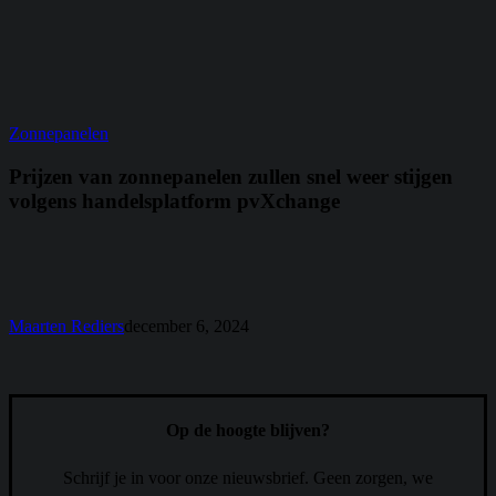
Prijzen
Zonnepanelen
van
zonnepanelen
Prijzen van zonnepanelen zullen snel weer stijgen
zullen
volgens handelsplatform pvXchange
snel
weer
stijgen
volgens
handelsplatform
pvXchange
Maarten Rediers
december 6, 2024
Op de hoogte blijven?
Schrijf je in voor onze nieuwsbrief. Geen zorgen, we