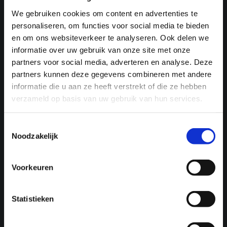
We gebruiken cookies om content en advertenties te
personaliseren, om functies voor social media te bieden
en om ons websiteverkeer te analyseren. Ook delen we
Next Post
Een dynamisch elektriciteitscontract,
informatie over uw gebruik van onze site met onze
interessant voor jou?
partners voor social media, adverteren en analyse. Deze
partners kunnen deze gegevens combineren met andere
informatie die u aan ze heeft verstrekt of die ze hebben
verzameld op basis van uw gebruik van hun services.
Toestemmingsselectie
Related Posts
Noodzakelijk
Voorkeuren
Statistieken